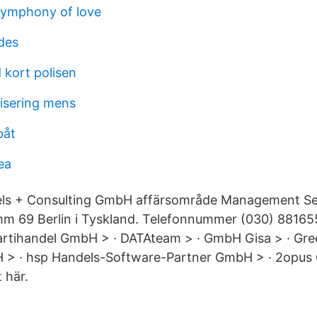
 symphony of love
des
 kort polisen
ilisering mens
båt
ea
ls + Consulting GmbH affärsområde Management Serv
mm 69 Berlin i Tyskland. Telefonnummer (030) 88165
rtihandel GmbH > · DATAteam > · GmbH Gisa > · Gre
 > · hsp Handels-Software-Partner GmbH > · 2opu
t här.