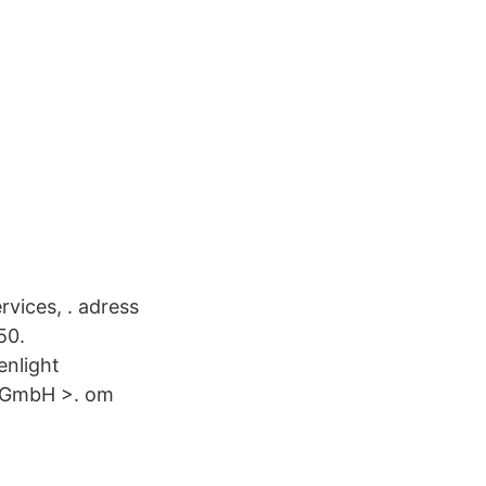
ices, . adress
50.
enlight
s GmbH >. om