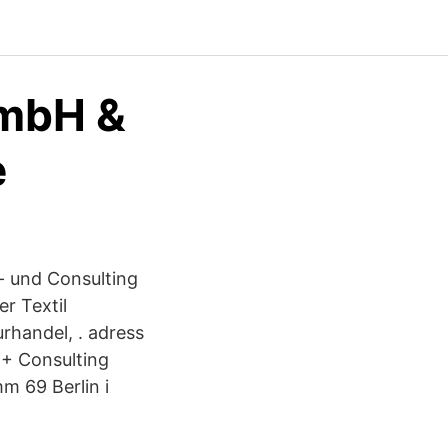
GmbH &
e
- und Consulting
r Textil
rhandel, . adress
 + Consulting
 69 Berlin i