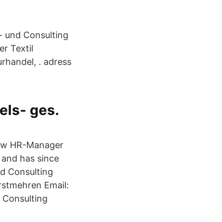
- und Consulting
r Textil
rhandel, . adress
els- ges.
 new HR-Manager
 and has since
nd Consulting
rstmehren Email:
Consulting