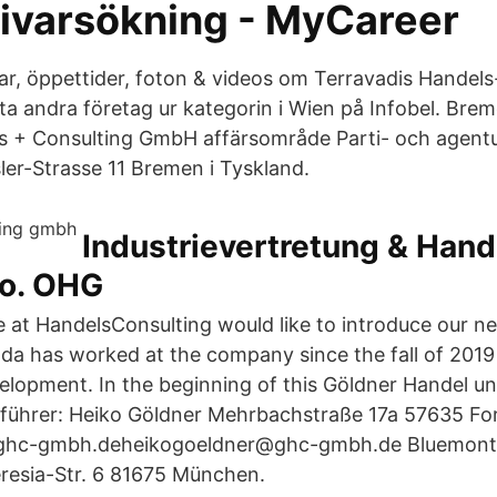
ivarsökning - MyCareer
r, öppettider, foton & videos om Terravadis Handels
a andra företag ur kategorin i Wien på Infobel. Breme
 + Consulting GmbH affärsområde Parti- och agentu
ler-Strasse 11 Bremen i Tyskland.
Industrievertretung & Hand
Co. OHG
 at HandelsConsulting would like to introduce our
Ida has worked at the company since the fall of 2019
lopment. In the beginning of this Göldner Handel u
ührer: Heiko Göldner Mehrbachstraße 17a 57635 Fo
ghc-gmbh.deheikogoeldner@ghc-gmbh.de Bluemont 
esia-Str. 6 81675 München.