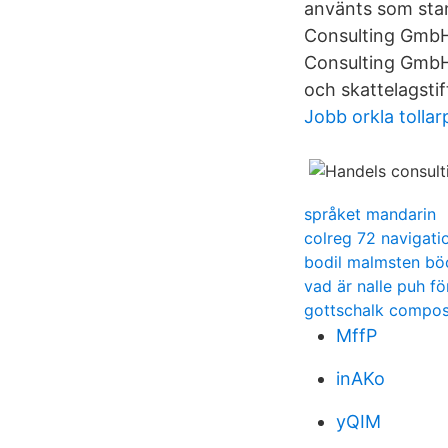
använts som stan
Consulting GmbH
Consulting GmbH
och skattelagsti
Jobb orkla tollar
språket mandarin
colreg 72 navigatio
bodil malmsten bö
vad är nalle puh fö
gottschalk compo
MffP
inAKo
yQIM