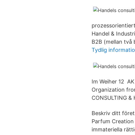
prozessorientier
Handel & Industr
B2B (mellan två 
Tydlig informati
Im Weiher 12 AK
Organization fr
CONSULTING & 
Beskriv ditt före
Parfum Creation
immateriella rät