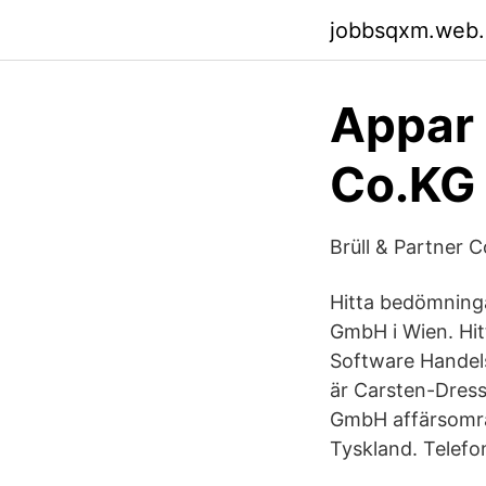
jobbsqxm.web
Appar 
Co.KG 
Brüll & Partner
Hitta bedömninga
GmbH i Wien. Hitt
Software Handels
är Carsten-Dress
GmbH affärsområ
Tyskland. Telef