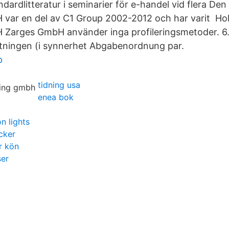
dardlitteratur i seminarier för e-handel vid flera De
 var en del av C1 Group 2002-2012 och har varit Ho
 Zarges GmbH använder inga profileringsmetoder. 6.
ftningen (i synnerhet Abgabenordnung par.
p
tidning usa
enea bok
n lights
cker
r kön
ser