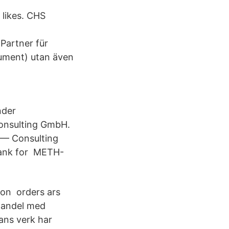
likes. CHS
Partner für
sument) utan även
nder
onsulting GmbH.
 — Consulting
Bank for METH-
 von orders ars
handel med
ans verk har