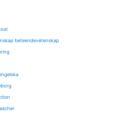
cost
enskap beteendevetenskap
ering
1
engelska
eborg
ction
rascher