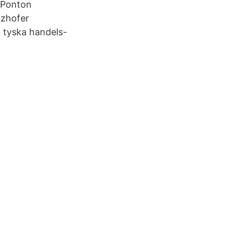
n Ponton
lzhofer
 tyska handels-