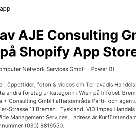
.app
av AJE Consulting 
på Shopify App Stor
 Computer Network Services GmbH - Power BI
r, öppettider, foton & videos om Terravadis Handels
a andra företag ur kategorin i Wien på Infobel. Breme
 + Consulting GmbH affärsområde Parti- och agentu
ler-Strasse 11 Bremen i Tyskland. VID Impex Handels
de Management Services, . adress är Kurfürstendamm
onnummer (030) 8816550.