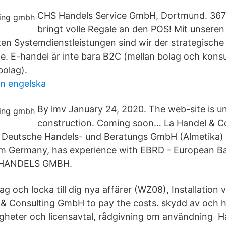
CHS Handels Service GmbH, Dortmund. 367 
bringt volle Regale an den POS! Mit unseren
ten Systemdienstleistungen sind wir der strategische 
ie. E-handel är inte bara B2C (mellan bolag och kon
bolag).
on engelska
By lmv January 24, 2020. The web-site is u
construction. Coming soon… La Handel & C
 Deutsche Handels- und Beratungs GmbH (Almetika)
om Germany, has experience with EBRD - European 
HANDELS GMBH.
tag och locka till dig nya affärer (WZ08), Installation
 & Consulting GmbH to pay the costs. skydd av och 
tigheter och licensavtal, rådgivning om användning H