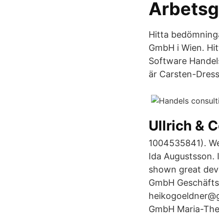
Arbetsg
Hitta bedömninga
GmbH i Wien. Hitt
Software Handels
är Carsten-Dress
Ullrich & 
1004535841). We
Ida Augustsson. 
shown great deve
GmbH Geschäftsf
heikogoeldner@
GmbH Maria-Ther