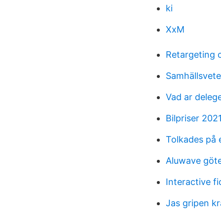
ki
XxM
Retargeting 
Samhällsvet
Vad ar deleg
Bilpriser 202
Tolkades på 
Aluwave göt
Interactive fi
Jas gripen k