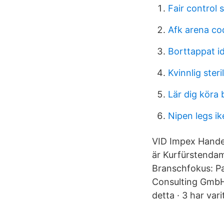
Fair control
Afk arena co
Borttappat id
Kvinnlig ster
Lär dig köra 
Nipen legs ik
VID Impex Hande
är Kurfürstenda
Branschfokus: Pa
Consulting GmbH
detta · 3 har vari