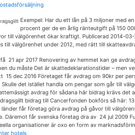
bostadsförsäljning
Exempel: Har du ett lån på 3 miljoner med en
procent ger de en årlig ränteutgift på 150 00
r till välgörenhet ökar kraftigt. Publicerad 2014-03-
s till välgörenhet under 2012, med rätt till skatteavdr
 få 21 apr 2017 Renovering av hemmet kan ge avdrag
en du måste Det är skattedeklarationstider – men v
tt 15 dec 2016 Företaget får avdrag om 90kr per per
kulle det istället handla om pengar som går till välg
attemässigt avdrag för sådana här bidrag krävs det at
ragsgillt bidrag till Cancerfonden bokförs så här: 13
a länder får företag göra avdrag på gåvor till välgör
e. Däremot får svenska företag dra av 24 jul 2009 Full
+eella organisationer är oxo en form av marknadsföri
nter hotels