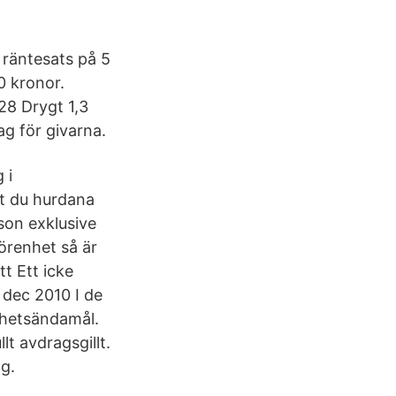
 räntesats på 5
0 kronor.
28 Drygt 1,3
ag för givarna.
 i
et du hurdana
son exklusive
örenhet så är
t Ett icke
 dec 2010 I de
enhetsändamål.
t avdragsgillt.
ng.