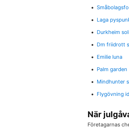
Småbolagsfo
Laga pyspunka
Durkheim soli
Dm friidrott
Emilie luna
Palm garden
Mindhunter 
Flygövning i
När julgåv
Företagarnas che