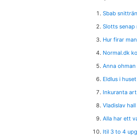
Sbab snitträ
Slotts senap 
Hur firar ma
Normal.dk k
Anna ohman
Eldlus i huset
Inkuranta art
Vladislav hall
Alla har ett v
Itil 3 to 4 up