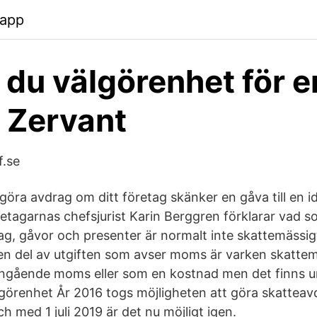
.app
 du välgörenhet för e
- Zervant
f.se
e göra avdrag om ditt företag skänker en gåva till en id
etagarnas chefsjurist Karin Berggren förklarar vad so
ag, gåvor och presenter är normalt inte skattemässig
n del av utgiften som avser moms är varken skattem
ingående moms eller som en kostnad men det finns 
görenhet År 2016 togs möjligheten att göra skatteav
h med 1 juli 2019 är det nu möjligt igen.