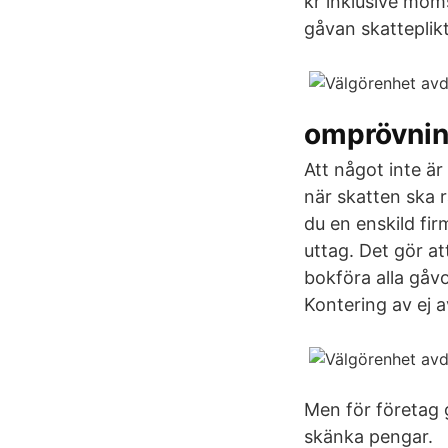
kr inklusive mom
gåvan skatteplikt
omprövnin
Att något inte är
när skatten ska r
du en enskild fi
uttag. Det gör at
bokföra alla gåvo
Kontering av ej a
Men för företag g
skänka pengar.