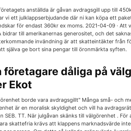
 företagets anställda är gåvan avdragsgill upp till 450k
r vi ett julklappserbjudande där ni kan köpa ett pak
dskar för endast 360kr ex moms. 2021-04-09 · Att v
A bidrar till amerikanernas generositet, och det saknas
terkommande invändning är att skatteintäkter från 
att själva ge bort sina pengar till öronmärkta syften.
 företagare dåliga på väl
er Ekot
örenhet borde vara avdragsgillt" Många små- och me
enhet är en moralisk skyldighet och vill ha avdragsrät
 SEB. TT. När julgåvan skänks till välgörenhet . För at
ara skattefria krävs att klappens marknadsvärde inte