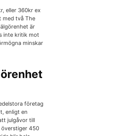
r, eller 360kr ex
et med två The
älgörenhet är
 inte kritik mot
förmögna minskar
görenhet
delstora företag
t, enligt en
t julgåvor till
 överstiger 450