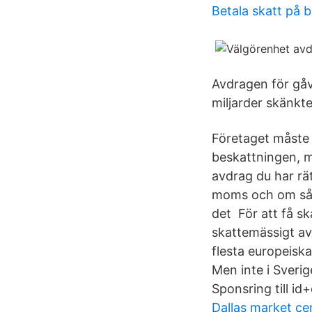
Betala skatt på 
Avdragen för gåvo
miljarder skänkte
Företaget måste
beskattningen, m
avdrag du har rä
moms och om så S
det För att få sk
skattemässigt avd
flesta europeisk
Men inte i Sverig
Sponsring till id
Dallas market ce