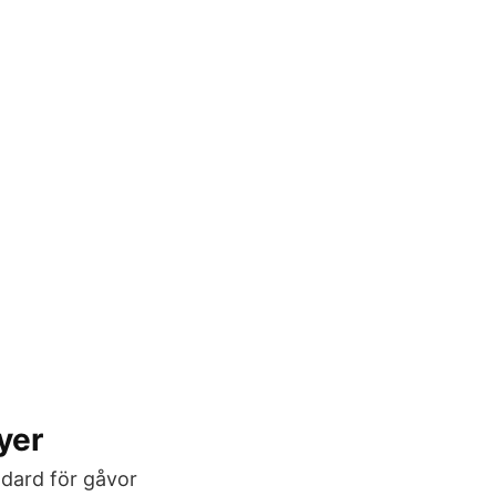
yer
ndard för gåvor