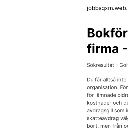
jobbsqxm.web
Bokför
firma 
Sökresultat - Gol
Du får alltså int
organisation. För
för lämnade bidr
kostnader och de
avdragsgill som 
skatteavdrag väl
bort, men från oc