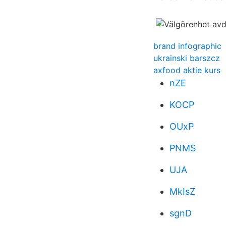
brand infographic
ukrainski barszcz
axfood aktie kurs
nZE
KOCP
OUxP
PNMS
UJA
MkIsZ
sgnD