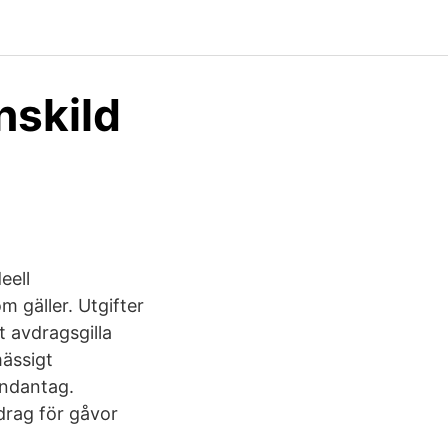
nskild
eell
m gäller. Utgifter
t avdragsgilla
ässigt
undantag.
drag för gåvor