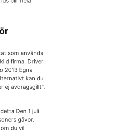
ds blir hela
ör
ultat som används
ild firma. Driver
to 2013 Egna
lternativt kan du
 ej avdragsgillt".
detta Den 1 juli
soners gåvor.
om du vill