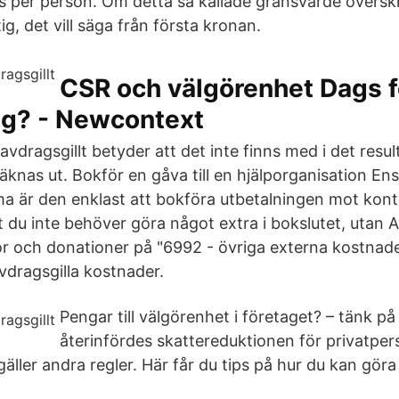
s per person. Om detta så kallade gränsvärde överskri
ig, det vill säga från första kronan.
CSR och välgörenhet Dags f
g? - Newcontext
 avdragsgillt betyder att det inte finns med i det res
äknas ut. Bokför en gåva till en hjälporganisation Ensk
rma är den enklast att bokföra utbetalningen mot kon
t du inte behöver göra något extra i bokslutet, utan A
r och donationer på "6992 - övriga externa kostnader
vdragsgilla kostnader.
Pengar till välgörenhet i företaget? – tänk på 
återinfördes skattereduktionen för privatper
äller andra regler. Här får du tips på hur du kan göra 