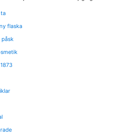
nta
ny flaska
n påsk
osmetik
 1873
iklar
al
grade