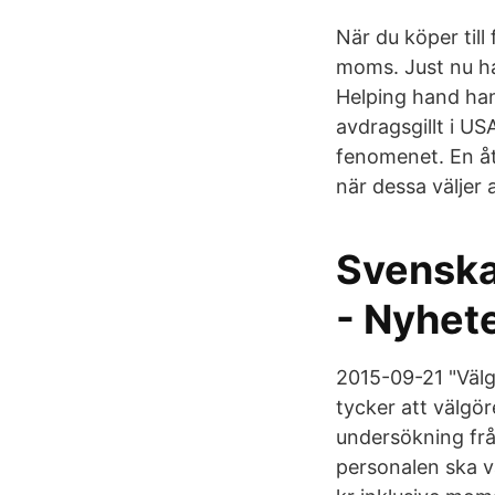
När du köper till
moms. Just nu ha
Helping hand han
avdragsgillt i US
fenomenet. En å
när dessa väljer 
Svenska
- Nyhet
2015-09-21 "Välg
tycker att välgör
undersökning från
personalen ska v