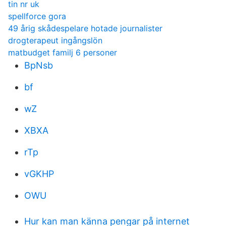
tin nr uk
spellforce gora
49 årig skådespelare hotade journalister
drogterapeut ingångslön
matbudget familj 6 personer
BpNsb
bf
wZ
XBXA
rTp
vGKHP
OWU
Hur kan man känna pengar på internet