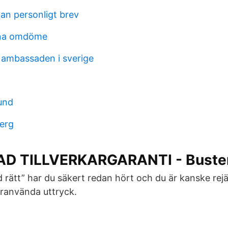
an personligt brev
rna omdöme
ambassaden i sverige
und
erg
D TILLVERKARGARANTI - Buste
d rätt” har du säkert redan hört och du är kanske rejä
ranvända uttryck.