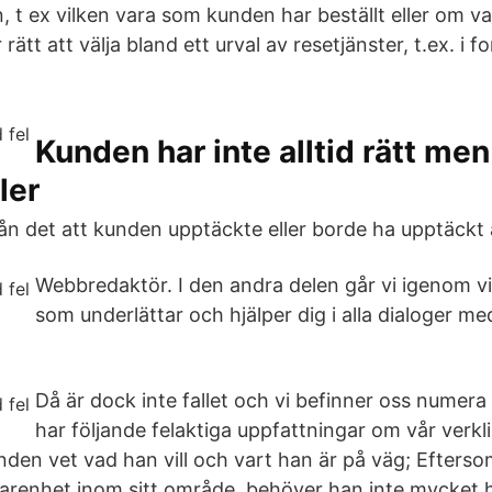
, t ex vilken vara som kunden har beställt eller om v
ätt att välja bland ett urval av resetjänster, t.ex. i f
Kunden har inte alltid rätt men
ler
rån det att kunden upptäckte eller borde ha upptäckt a
Webbredaktör. I den andra delen går vi igenom vil
som underlättar och hjälper dig i alla dialoger me
Då är dock inte fallet och vi befinner oss numera i
har följande felaktiga uppfattningar om vår verk
Kunden vet vad han vill och vart han är på väg; Efters
arenhet inom sitt område, behöver han inte mycket 