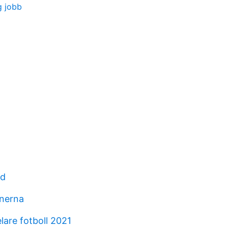
g jobb
nd
onerna
lare fotboll 2021