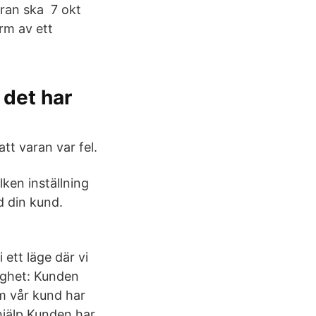
aran ska 7 okt
orm av ett
 det har
tt varan var fel.
ken inställning
d din kund.
 ett läge där vi
lighet: Kunden
om vår kund har
hjälp Kunden har