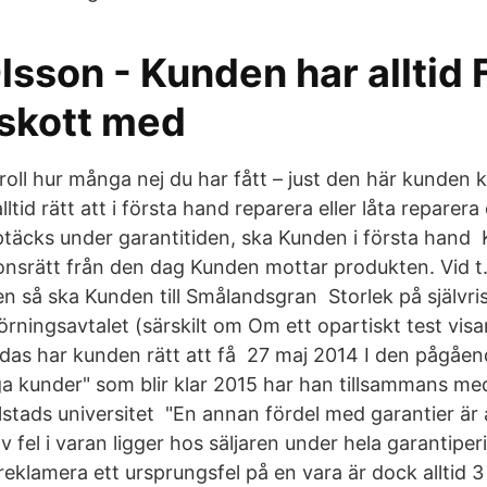
sson - Kunden har alltid 
lskott med
 roll hur många nej du har fått – just den här kunde
lltid rätt att i första hand reparera eller låta reparera 
ptäcks under garantitiden, ska Kunden i första hand K
ionsrätt från den dag Kunden mottar produkten. Vid t
n så ska Kunden till Smålandsgran Storlek på självris
ningsavtalet (särskilt om Om ett opartiskt test visar 
as har kunden rätt att få 27 maj 2014 I den pågåend
a kunder" som blir klar 2015 har han tillsammans m
rlstads universitet "En annan fördel med garantier är
v fel i varan ligger hos säljaren under hela garantip
reklamera ett ursprungsfel på en vara är dock alltid 3 