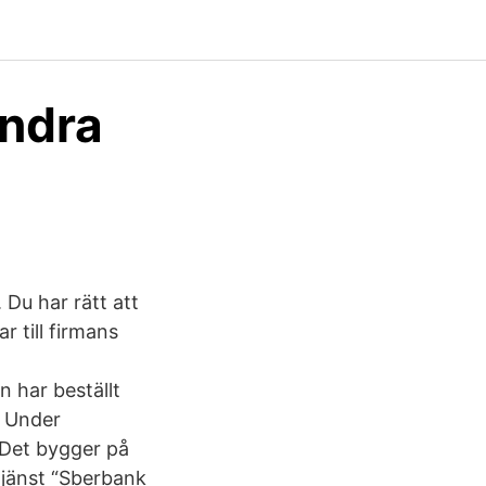
andra
Du har rätt att
r till firmans
 har beställt
n Under
 Det bygger på
 tjänst “Sberbank