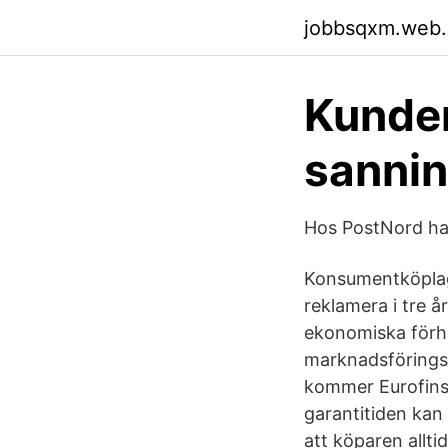
jobbsqxm.web
Kunden 
sannin
Hos PostNord har
Konsumentköplage
reklamera i tre år
ekonomiska förhå
marknadsföringsm
kommer Eurofins 
garantitiden kan
att köparen allti