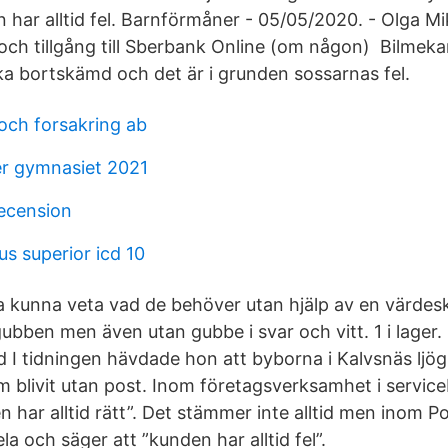
 har alltid fel. Barnförmåner - 05/05/2020. - Olga Mi
t och tillgång till Sberbank Online (om någon) Bilmek
ka bortskämd och det är i grunden sossarnas fel.
och forsakring ab
er gymnasiet 2021
recension
s superior icd 10
 kunna veta vad de behöver utan hjälp av en värdes
gubben men även utan gubbe i svar och vitt. 1 i lager.
gd I tidningen hävdade hon att byborna i Kalvsnäs ljö
m blivit utan post. Inom företagsverksamhet i servi
n har alltid rätt”. Det stämmer inte alltid men inom 
la och säger att ”kunden har alltid fel”.