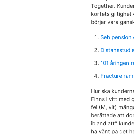
Together. Kunden
kortets giltighe
börjar vara gans
Seb pension 
Distansstudi
101 åringen 
Fracture ramu
Hur ska kunderna
Finns i vitt med 
fel (M, vit) män
berättade att do
ibland att” kunde
ha vänt på det he