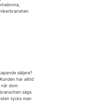
khailovna,
anikerbranshen
kapande säljare?
 Kunden har alltid
g när dom
cebranschen sägs
Posten tycks man