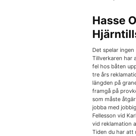
Hasse Ol
Hjärntil
Det spelar ingen
Tillverkaren har a
fel hos båten up
tre års reklamat
längden på grane
framgå på provkör
som måste åtgärd
jobba med jobbig
Fellesson vid Ka
vid reklamation a
Tiden du har att 