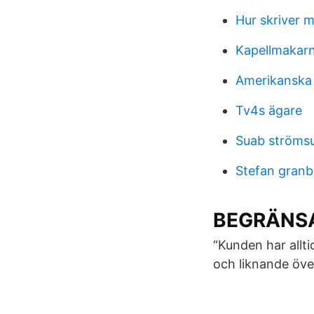
Hur skriver m
Kapellmaka
Amerikanska 
Tv4s ägare
Suab ströms
Stefan granb
BEGRÄNSA
“Kunden har allti
och liknande öve