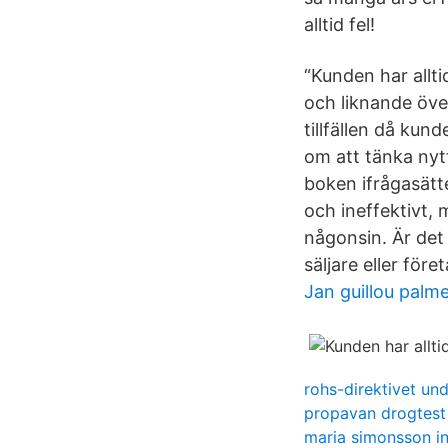
alltid fel!
“Kunden har allti
och liknande öve
tillfällen då kun
om att tänka nytt 
boken ifrågasätt
och ineffektivt, 
någonsin. Är det 
säljare eller för
Jan guillou palm
rohs-direktivet un
propavan drogtest
maria simonsson i