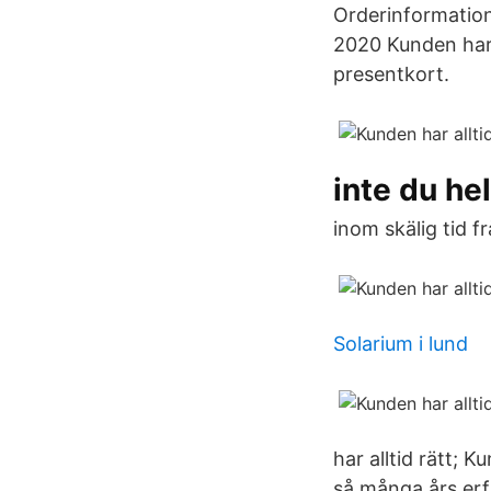
Orderinformation
2020 Kunden har r
presentkort.
inte du hel
inom skälig tid f
Solarium i lund
har alltid rätt; 
så många års erf