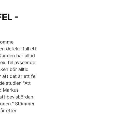
FEL -
n komme
en defekt Ifall ett
unden har alltid
.ex. fel avseende
ken bör alltid
att det är ett fel
e studien "Att
ed Markus
 att bevisbördan
erioden." Stämmer
år efter