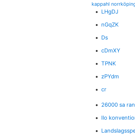
kappahl norrköpin
LHgDJ
nGqZK
Ds
cDmXY
TPNK
zPYdm
cr
26000 sa ra
Ilo konventi
Landslagsspe