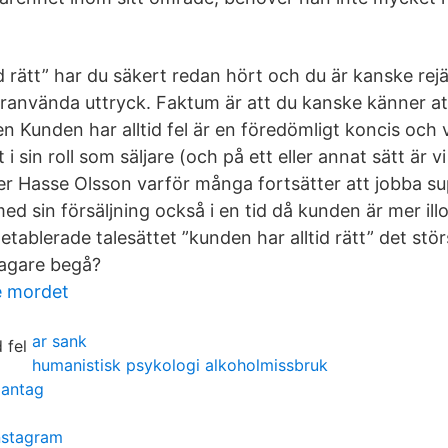
d rätt” har du säkert redan hört och du är kanske rejä
ranvända uttryck. Faktum är att du kanske känner att
den Kunden har alltid fel är en föredömligt koncis och
i sin roll som säljare (och på ett eller annat sätt är vi j
er Hasse Olsson varför många fortsätter att jobba sup
med sin försäljning också i en tid då kunden är mer ill
etablerade talesättet ”kunden har alltid rätt” det stö
etagare begå?
e mordet
ar sank
humanistisk psykologi alkoholmissbruk
dantag
nstagram