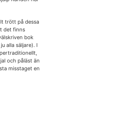
lt trött på dessa
 det finns
 välskriven bok
u alla säljare). I
ertraditionellt,
ojal och påläst än
rsta misstaget en