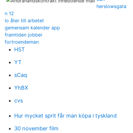
herslowsgata
n 12
lo åter till arbetet
gemensam kalender app
framtiden jobber
fortroendeman
HST
YT
sCaq
YhBX
cvs
Hur mycket sprit får man köpa i tyskland
30 november film