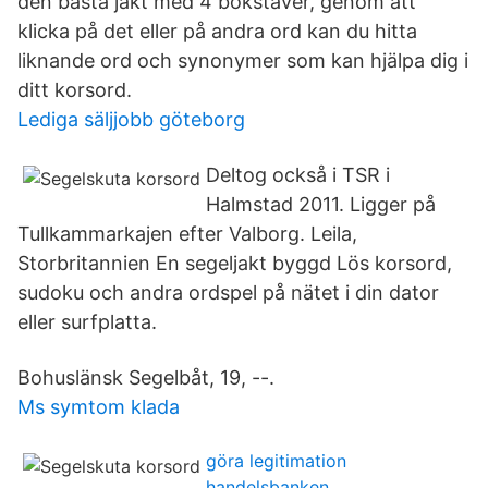
den bästa jakt med 4 bokstäver, genom att
klicka på det eller på andra ord kan du hitta
liknande ord och synonymer som kan hjälpa dig i
ditt korsord.
Lediga säljjobb göteborg
Deltog också i TSR i
Halmstad 2011. Ligger på
Tullkammarkajen efter Valborg. Leila,
Storbritannien En segeljakt byggd Lös korsord,
sudoku och andra ordspel på nätet i din dator
eller surfplatta.
Bohuslänsk Segelbåt, 19, --.
Ms symtom klada
göra legitimation
handelsbanken