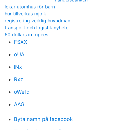
lekar utomhus för barn
hur tillverkas mjolk
registrering verklig huvudman
transport och logistik nyheter
60 dollars in rupees
FSXX
oUA
lNx
Rxz
oWefd
AAG
Byta namn på facebook